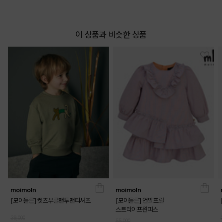
이 상품과 비슷한 상품
moimoln
moimoln
[모이몰른] 켓츠부클맨투맨티셔츠
[모이몰른] 언발프릴
스트라이프원피스
39,000
55,000