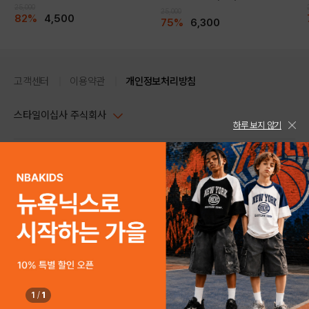
25,000
25,000
82%
4,500
75%
6,300
고객센터
이용약관
개인정보처리방침
스타일이십사 주식회사
하루 보지 않기
대표이사 : 임동환, 김지원
사업자정보확인
PC버전
주소 : 서울시 강남구 논현로 633, 6층 (논현동, 한세엠케이빌딩)
사업자등록번호 : 116-81-32499
스타일24 고객센터 1544-5336
평일 09:00~ 18:00 (토/일/공휴일 휴무)
통신판매업신고번호 : 제 2024-서울강남-04239
help Email : help@style24.com
개인정보보호책임자 : 배기영
COPYRIGHTⓒ2021 STYLE24 ALL RIGHTS RESERVED.
호스팅 서비스 : 스타일이십사㈜
고객센터 1544-5336(평일 09:00~ 18:00 토/일/공휴일 휴무)
1
/
1
SOLD OUT