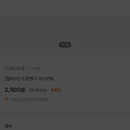
1
/
2
CURLYSUE
스커트
[컬리수] 스윗캔디 샤스커트
2,500
원
39,900
94%
원
스타일포인트 25P 적립예정
컬러