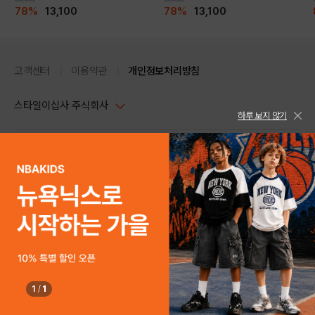
78%
13,100
78%
13,100
고객센터
이용약관
개인정보처리방침
스타일이십사 주식회사
하루 보지 않기
대표이사 : 임동환, 김지원
사업자정보확인
PC버전
주소 : 서울시 강남구 논현로 633, 6층 (논현동, 한세엠케이빌딩)
사업자등록번호 : 116-81-32499
스타일24 고객센터 1544-5336
평일 09:00~ 18:00 (토/일/공휴일 휴무)
통신판매업신고번호 : 제 2024-서울강남-04239
help Email : help@style24.com
개인정보보호책임자 : 배기영
COPYRIGHTⓒ2021 STYLE24 ALL RIGHTS RESERVED.
호스팅 서비스 : 스타일이십사㈜
고객센터 1544-5336(평일 09:00~ 18:00 토/일/공휴일 휴무)
FABRIC
1
/
1
구매하기