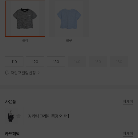
블랙
블루
110
120
130
140
150
160
재입고 알림 신청
사은품
자세히
띵키링 그레이 증정 외 택1
카드혜택
자세히