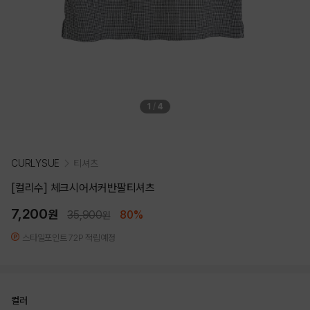
1
/
4
CURLYSUE
티셔츠
[컬리수] 체크시어서커반팔티셔츠
7,200
원
35,900
80%
원
스타일포인트 72P 적립예정
컬러