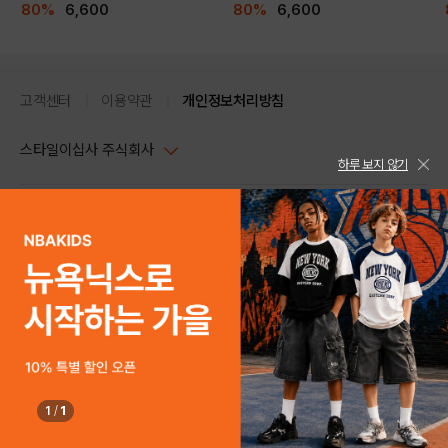
80%
6,600
80%
6,600
고객센터
이용약관
개인정보처리방침
스타일이십사 주식회사
하루 보지 않기
대표이사 : 임동환, 김지원
사업자정보확인
PC버전
주소 : 서울시 강남구 논현로 633, 6층 (논현동, 한세엠케이빌딩)
사업자등록번호 : 116-81-32499
스타일24 고객센터 1544-5336
평일 09:00~ 18:00 (토/일/공휴일 휴무)
통신판매업신고번호 : 제 2024-서울강남-04239
help Email : help@style24.com
개인정보보호책임자 : 배기영
COPYRIGHTⓒ2021 STYLE24 ALL RIGHTS RESERVED.
호스팅 서비스 : 스타일이십사㈜
고객센터 1544-5336(평일 09:00~ 18:00 토/일/공휴일 휴무)
1
/
1
구매하기