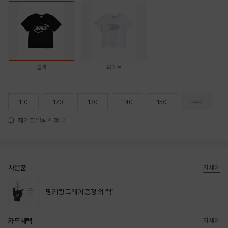
블랙
화이트
110
120
130
140
150
160
재입고 알림 신청
사은품
자세히
띵키링 그레이 증정 외 택1
카드혜택
자세히