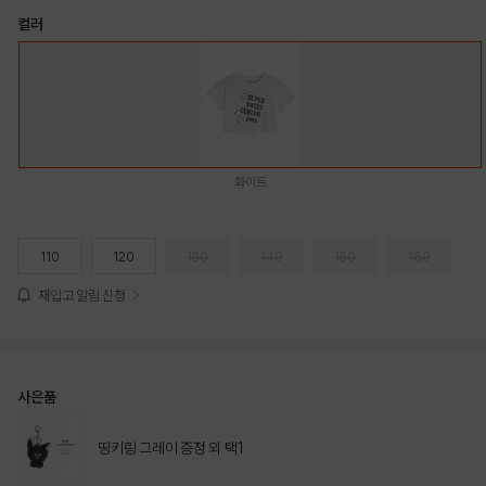
컬러
화이트
110
120
130
140
150
160
재입고 알림 신청
사은품
띵키링 그레이 증정 외 택1