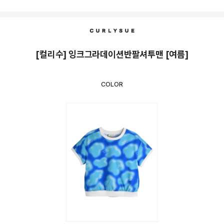
상품상세정보
[컬리수] 잉크그라데이션반팔셔투맨 [여름]
COLOR