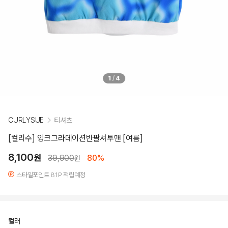
1
/
4
CURLYSUE
티셔츠
[컬리수] 잉크그라데이션반팔셔투맨 [여름]
8,100
원
39,900
80%
원
스타일포인트 81P 적립예정
컬러