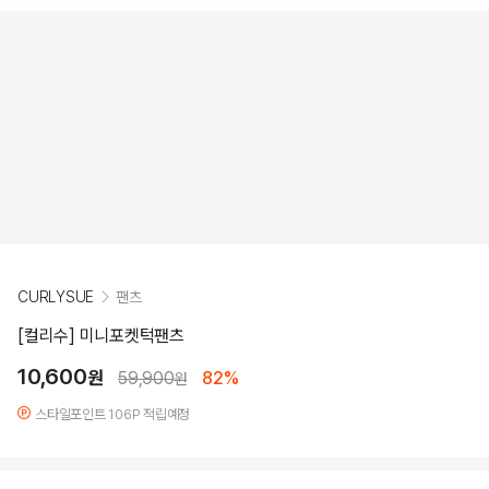
CURLYSUE
팬츠
[컬리수] 미니포켓턱팬츠
10,600
원
59,900
82%
원
스타일포인트 106P 적립예정