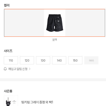
컬러
블랙
사이즈
110
120
130
140
150
160
재입고 알림 신청
사은품
띵키링 그레이 증정 외 택1