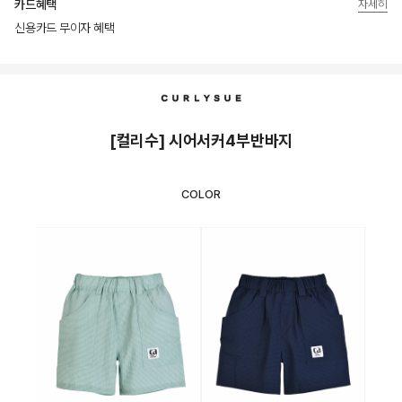
카드혜택
자세히
신용카드 무이자 혜택
상품상세정보
[컬리수] 시어서커4부반바지
COLOR