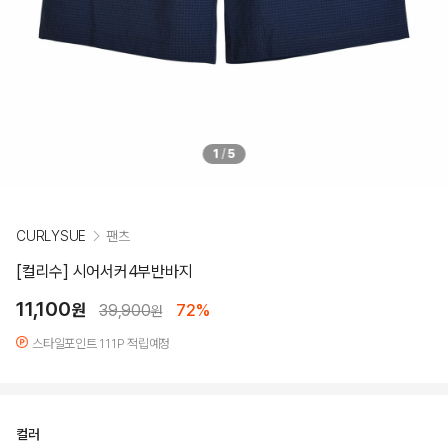
1
/
5
CURLYSUE
팬츠
[컬리수] 시어서커4부반바지
11,100
원
39,900
72%
원
스타일포인트 111P 적립예정
컬러