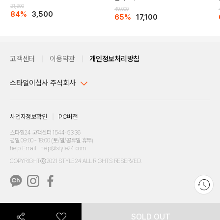
21,900
49,000
84%
3,500
65%
17,100
고객센터
이용약관
개인정보처리방침
스타일이십사 주식회사
대표이사 : 임동환, 김지원
사업자정보확인
PC버전
주소 : 서울시 강남구 논현로 633, 6층 (논현동, 한세엠케이빌딩)
사업자등록번호 : 116-81-32499
스타일24 고객센터 1544-5336
평일 09:00~ 18:00 (토/일/공휴일 휴무)
통신판매업신고번호 : 제 2024-서울강남-04239
help Email : help@style24.com
개인정보보호책임자 : 배기영
COPYRIGHTⓒ2021 STYLE24 ALL RIGHTS RESERVED.
호스팅 서비스 : 스타일이십사㈜
고객센터 1544-5336(평일 09:00~ 18:00 토/일/공휴일 휴무)
SOLD OUT