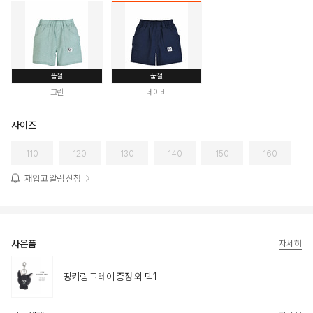
품절
품절
그린
네이비
사이즈
110
120
130
140
150
160
재입고 알림 신청
사은품
자세히
띵키링 그레이 증정 외 택1