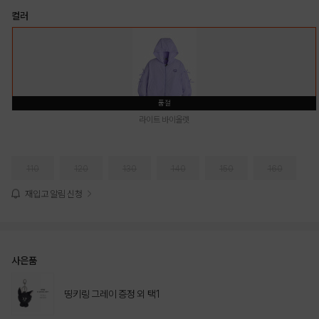
컬러
품절
라이트 바이올렛
110
120
130
140
150
160
재입고 알림 신청
사은품
띵키링 그레이 증정 외 택1