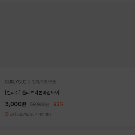
CURLYSUE
점퍼/자켓/코트
[컬리수] 플리츠리본바람막이
3,000
원
59,900
95%
원
스타일포인트 30P 적립예정