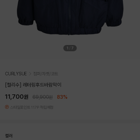
1
/
7
CURLYSUE
점퍼/자켓/코트
[컬리수] 레터링후드바람막이
11,700
원
69,900
83%
원
스타일포인트 117P 적립예정
컬러