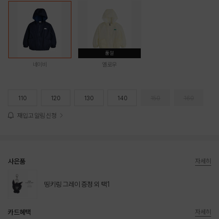
품절
네이비
옐로우
110
120
130
140
150
160
재입고 알림 신청
사은품
자세히
띵키링 그레이 증정 외 택1
카드혜택
자세히