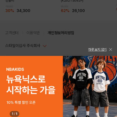
반팔티
(K252TS092P)
49,000
69,000
30%
34,300
62%
26,100
고객센터
이용약관
개인정보처리방침
스타일이십사 주식회사
하루 보지 않기
대표이사 : 임동환, 김지원
사업자정보확인
PC버전
주소 : 서울시 강남구 논현로 633, 6층 (논현동, 한세엠케이빌딩)
사업자등록번호 : 116-81-32499
스타일24 고객센터 1544-5336
평일 09:00~ 18:00 (토/일/공휴일 휴무)
통신판매업신고번호 : 제 2024-서울강남-04239
help Email : help@style24.com
개인정보보호책임자 : 배기영
COPYRIGHTⓒ2021 STYLE24 ALL RIGHTS RESERVED.
호스팅 서비스 : 스타일이십사㈜
고객센터 1544-5336(평일 09:00~ 18:00 토/일/공휴일 휴무)
1
/
1
SOLD OUT