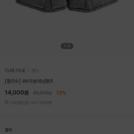
1
/
5
CURLYSUE
팬츠
[컬리수] 4부리본데님팬츠
14,000
원
49,900
72%
원
스타일포인트 140P 적립예정
컬러