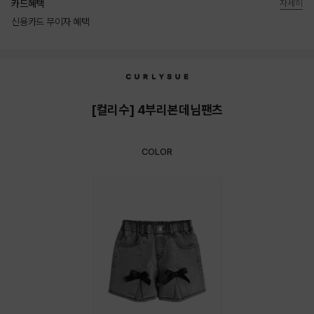
카드혜택
자세히
신용카드 무이자 혜택
상품상세정보
[컬리수] 4부리본데님팬츠
COLOR