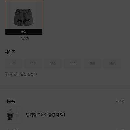
품절
데님(청)
사이즈
110
120
130
140
150
160
재입고 알림 신청
사은품
자세히
띵키링 그레이 증정 외 택1