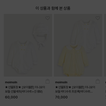
이 상품과 함께 본 상품
moimoln
moimoln
★선물포장★ [모이몰른] 미니모이
★선물포장★ [모이몰른] 미니모이
보들 선물세트(바디수트+신생모)
보들 바디수트 트윈룩(바디수트
+바디수트)
60,000
70,000