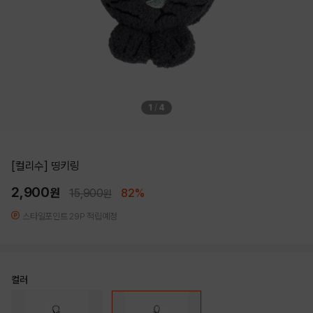
1
/
4
[컬리수] 띵키링
2,900
원
15,900
82%
원
스타일포인트 29P 적립예정
컬러