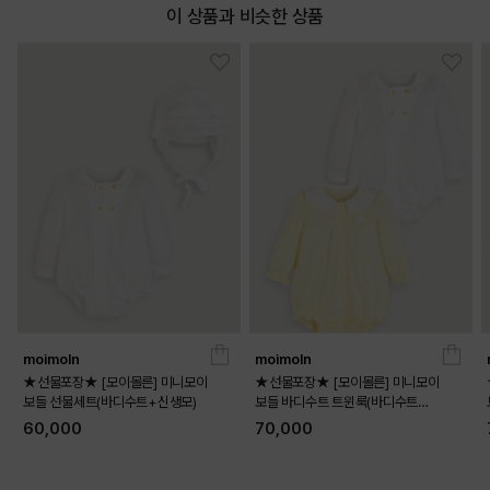
이 상품과 비슷한 상품
moimoln
moimoln
★선물포장★ [모이몰른] 미니모이
★선물포장★ [모이몰른] 미니모이
보들 선물세트(바디수트+신생모)
보들 바디수트 트윈룩(바디수트
+바디수트)
60,000
70,000