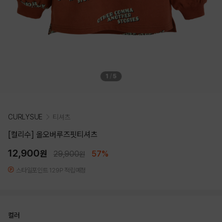
1
/
5
CURLYSUE
티셔츠
[컬리수] 올오버루즈핏티셔츠
12,900
원
29,900
57%
원
스타일포인트 129P 적립예정
컬러