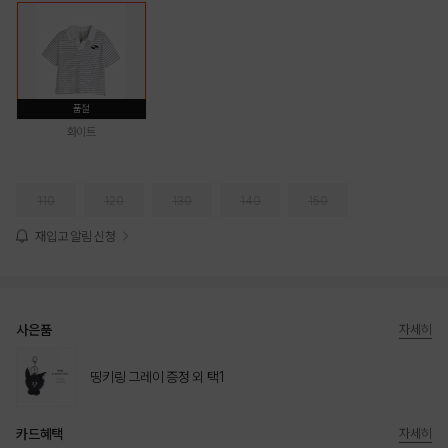
품절
화이트
110
120
130
140
150
재입고 알림 신청
사은품
자세히
띵키링 그레이 증정 외 택1
카드혜택
자세히