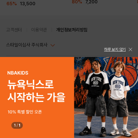
80%
7,200
65%
13,500
고객센터
이용약관
개인정보처리방침
스타일이십사 주식회사
하루 보지 않기
대표이사 : 임동환, 김지원
사업자정보확인
PC버전
주소 : 서울시 강남구 논현로 633, 6층 (논현동, 한세엠케이빌딩)
사업자등록번호 : 116-81-32499
스타일24 고객센터 1544-5336
평일 09:00~ 18:00 (토/일/공휴일 휴무)
통신판매업신고번호 : 제 2024-서울강남-04239
help Email : help@style24.com
개인정보보호책임자 : 배기영
COPYRIGHTⓒ2021 STYLE24 ALL RIGHTS RESERVED.
호스팅 서비스 : 스타일이십사㈜
고객센터 1544-5336(평일 09:00~ 18:00 토/일/공휴일 휴무)
1
/
1
구매하기