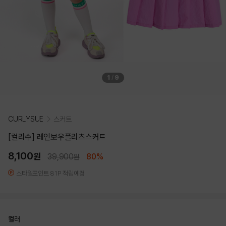
1
/
9
CURLYSUE
스커트
[컬리수] 레인보우플리츠스커트
8,100
원
39,900
80%
원
스타일포인트 81P 적립예정
컬러