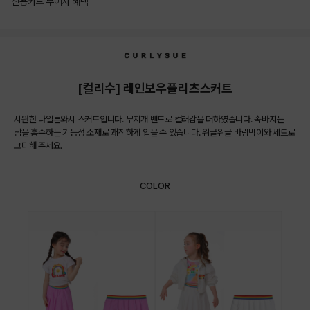
신용카드 무이자 혜택
상품상세정보
[컬리수] 레인보우플리츠스커트
시원한 나일론와샤 스커트입니다. 무지개 밴드로 컬러감을 더하였습니다. 속바지는
땀을 흡수하는 기능성 소재로 쾌적하게 입을 수 있습니다. 위글위글 바람막이와 세트로
코디해 주세요.
COLOR