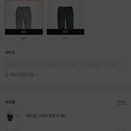
품절
품절
블랙
카키
사이즈
100
110
120
130
140
150
재입고 알림 신청
사은품
자세히
띵키링 그레이 증정 외 택1