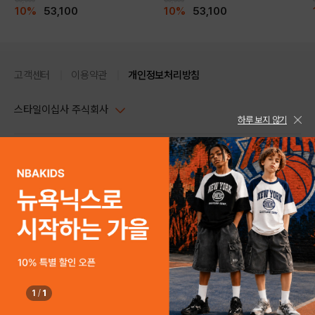
10%
53,100
10%
53,100
고객센터
이용약관
개인정보처리방침
스타일이십사 주식회사
하루 보지 않기
대표이사 : 임동환, 김지원
사업자정보확인
PC버전
주소 : 서울시 강남구 논현로 633, 6층 (논현동, 한세엠케이빌딩)
사업자등록번호 : 116-81-32499
스타일24 고객센터 1544-5336
평일 09:00~ 18:00 (토/일/공휴일 휴무)
통신판매업신고번호 : 제 2024-서울강남-04239
help Email : help@style24.com
개인정보보호책임자 : 배기영
COPYRIGHTⓒ2021 STYLE24 ALL RIGHTS RESERVED.
호스팅 서비스 : 스타일이십사㈜
고객센터 1544-5336(평일 09:00~ 18:00 토/일/공휴일 휴무)
1
/
1
SOLD OUT