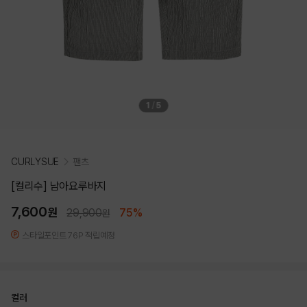
1
/
5
CURLYSUE
팬츠
[컬리수] 남아요루바지
7,600
원
29,900
75%
원
스타일포인트 76P 적립예정
컬러