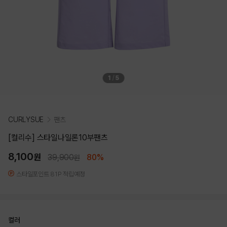
1
/
5
CURLYSUE
팬츠
[컬리수] 스타일나일론10부팬츠
8,100
원
39,900
80%
원
스타일포인트 81P 적립예정
컬러