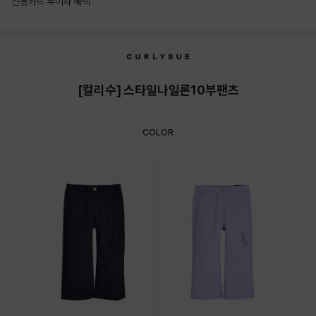
신용카드 무이자 혜택
상품상세정보
[컬리수] 스타일나일론10부팬츠
COLOR