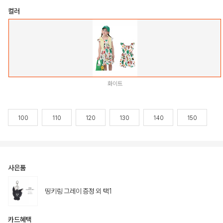
컬러
화이트
100
110
120
130
140
150
사은품
띵키링 그레이 증정 외 택1
카드혜택