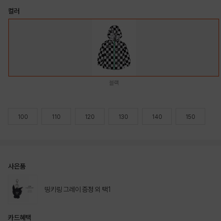
컬러
블랙
100
110
120
130
140
150
사은품
띵키링 그레이 증정 외 택1
카드혜택