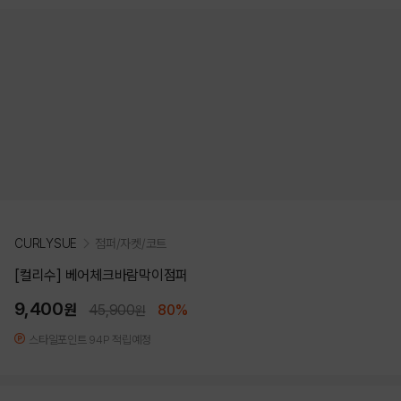
CURLYSUE
점퍼/자켓/코트
[컬리수] 베어체크바람막이점퍼
9,400
원
45,900
80%
원
스타일포인트 94P 적립예정