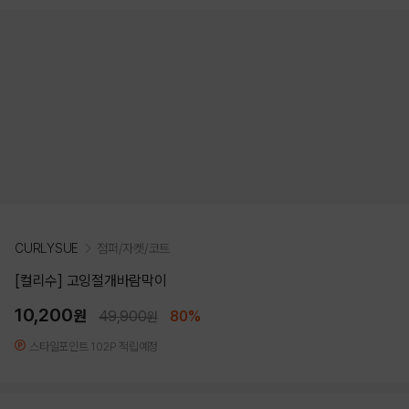
CURLYSUE
점퍼/자켓/코트
[컬리수] 고잉절개바람막이
10,200
원
49,900
80%
원
스타일포인트 102P 적립예정