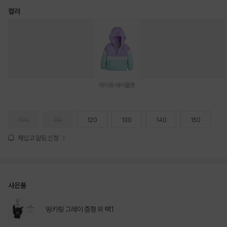
컬러
라이트 바이올렛
100
110
120
130
140
150
재입고 알림 신청
사은품
띵키링 그레이 증정 외 택1