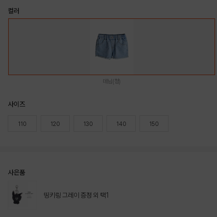
컬러
데님(청)
사이즈
110
120
130
140
150
사은품
띵키링 그레이 증정 외 택1