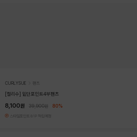
CURLYSUE
팬츠
[컬리수] 밑단포인트4부팬츠
8,100
원
39,900
80%
원
스타일포인트 81P 적립예정