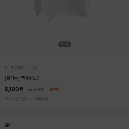
1
/
6
CURLYSUE
모자
[컬리수] 캡메쉬모자
8,100
원
39,900
80%
원
스타일포인트 81P 적립예정
컬러