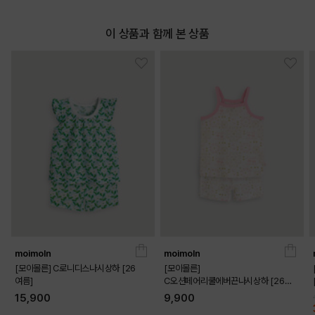
이 상품과 함께 본 상품
moimoln
moimoln
[모이몰른] C로니디스나시상하 [26
[모이몰른]
여름]
C오션페어리쿨에버끈나시상하 [26
여름]
15,900
9,900