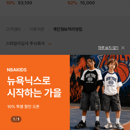
10%
53,100
62%
15,000
고객센터
이용약관
개인정보처리방침
스타일이십사 주식회사
하루 보지 않기
대표이사 : 임동환, 김지원
사업자정보확인
PC버전
주소 : 서울시 강남구 논현로 633, 6층 (논현동, 한세엠케이빌딩)
사업자등록번호 : 116-81-32499
스타일24 고객센터 1544-5336
평일 09:00~ 18:00 (토/일/공휴일 휴무)
통신판매업신고번호 : 제 2024-서울강남-04239
help Email : help@style24.com
개인정보보호책임자 : 배기영
COPYRIGHTⓒ2021 STYLE24 ALL RIGHTS RESERVED.
호스팅 서비스 : 스타일이십사㈜
고객센터 1544-5336(평일 09:00~ 18:00 토/일/공휴일 휴무)
1
/
1
구매하기