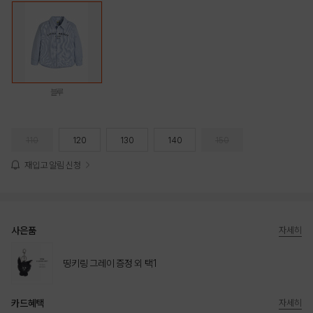
블루
110
120
130
140
150
재입고 알림 신청
사은품
자세히
띵키링 그레이 증정 외 택1
카드혜택
자세히