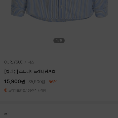
1
/
5
CURLYSUE
셔츠
[컬리수] 스트라이프레터링셔츠
15,900
원
35,900
56%
원
스타일포인트 159P 적립예정
컬러