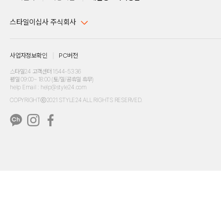
스타일이십사 주식회사
대표이사 : 임동환, 김지원
사업자정보확인
PC버전
주소 : 서울시 강남구 논현로 633, 6층 (논현동, 한세엠케이빌딩)
사업자등록번호 : 116-81-32499
스타일24 고객센터 1544-5336
평일 09:00~ 18:00 (토/일/공휴일 휴무)
통신판매업신고번호 : 제 2024-서울강남-04239
help Email : help@style24.com
개인정보보호책임자 : 배기영
COPYRIGHTⓒ2021 STYLE24 ALL RIGHTS RESERVED.
호스팅 서비스 : 스타일이십사㈜
고객센터 1544-5336(평일 09:00~ 18:00 토/일/공휴일 휴무)