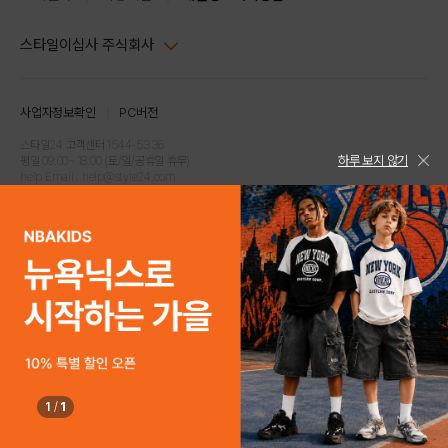
스타일이십사 주식회사
대표이사 : 임동환, 김지원
사업자정보확인
PC버전
주소 : 서울시 강남구 논현로 633, 6층 (논현동, 한세엠케이빌딩)
사업자등록번호 : 116-81-32499
스타일24 고객센터 1544-5336
하루 보지 않기
평일 09:00~ 18:00 (토/일/공휴일 휴무)
통신판매업신고번호 : 제 2024-서울강남-04239
help Email : help@style24.com
개인정보보호책임자 : 배기영
COPYRIGHTⓒ2021 STYLE24 ALL RIGHTS RESERVED.
호스팅 서비스 : 스타일이십사㈜
고객센터 1544-5336(평일 09:00~ 18:00 토/일/공휴일 휴무)
1
/
1