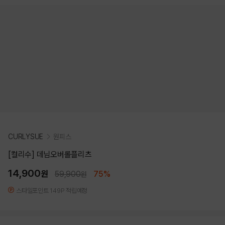
CURLYSUE
원피스
[컬리수] 데님오버롤플리츠
14,900
원
59,900
75%
원
스타일포인트 149P 적립예정