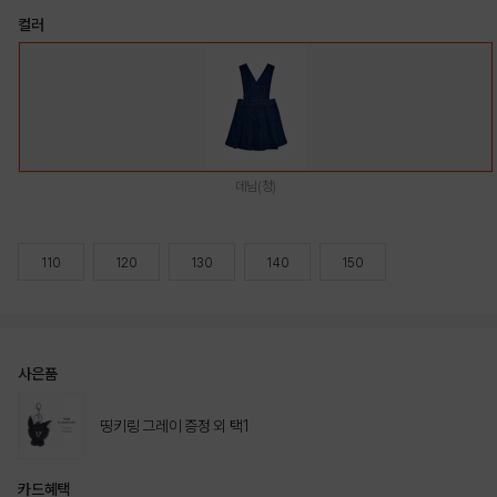
컬러
데님(청)
110
120
130
140
150
사은품
띵키링 그레이 증정 외 택1
카드혜택