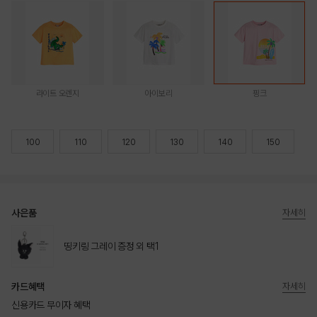
라이트 오렌지
아이보리
핑크
100
110
120
130
140
150
사은품
자세히
띵키링 그레이 증정 외 택1
카드혜택
자세히
신용카드 무이자 혜택