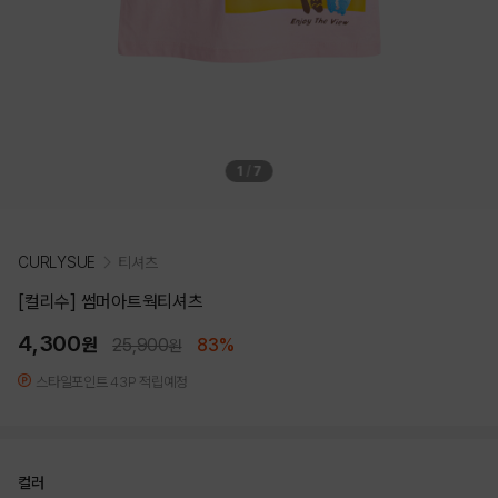
1
/
7
CURLYSUE
티셔츠
[컬리수] 썸머아트웍티셔츠
4,300
원
25,900
83%
원
스타일포인트 43P 적립예정
컬러