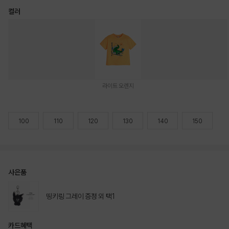
컬러
라이트 오렌지
100
110
120
130
140
150
사은품
띵키링 그레이 증정 외 택1
카드혜택