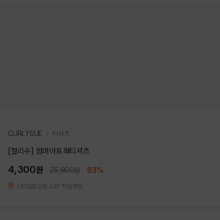
CURLYSUE
티셔츠
[컬리수] 썸머아트웍티셔츠
4,300
원
25,900
83%
원
스타일포인트 43P 적립예정