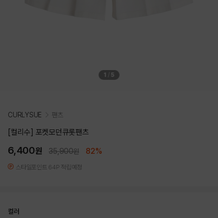
1
/
5
CURLYSUE
팬츠
[컬리수] 포켓모던큐롯팬츠
6,400
원
35,900
82%
원
스타일포인트 64P 적립예정
컬러