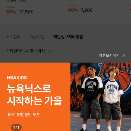
그래픽 티셔츠
35,900
39,000
80%
7,200
65%
13,500
고객센터
이용약관
개인정보처리방침
스타일이십사 주식회사
하루 보지 않기
대표이사 : 임동환, 김지원
사업자정보확인
PC버전
주소 : 서울시 강남구 논현로 633, 6층 (논현동, 한세엠케이빌딩)
사업자등록번호 : 116-81-32499
스타일24 고객센터 1544-5336
평일 09:00~ 18:00 (토/일/공휴일 휴무)
통신판매업신고번호 : 제 2024-서울강남-04239
help Email : help@style24.com
개인정보보호책임자 : 배기영
COPYRIGHTⓒ2021 STYLE24 ALL RIGHTS RESERVED.
호스팅 서비스 : 스타일이십사㈜
고객센터 1544-5336(평일 09:00~ 18:00 토/일/공휴일 휴무)
1
/
1
구매하기