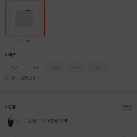
화이트
사이즈
110
120
130
140
150
재입고 알림 신청
사은품
자세히
띵키링 그레이 증정 외 택1