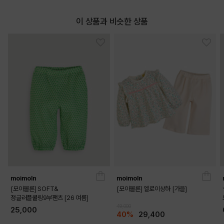
이 상품과 비슷한 상품
moimoln
moimoln
[모이몰른] SOFT&
[모이몰른] 엘로이상하 [가을]
정글러플쿨링9부팬츠 [26 여름]
49,000
25,000
40%
29,400