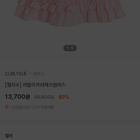
1
/
5
CURLYSUE
원피스
[컬리수] 러블리카라체크원피스
13,700
원
69,900
80%
원
스타일포인트 137P 적립예정
컬러