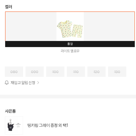
컬러
품절
라이트 옐로우
080
090
100
110
120
130
재입고 알림 신청
사은품
띵키링 그레이 증정 외 택1