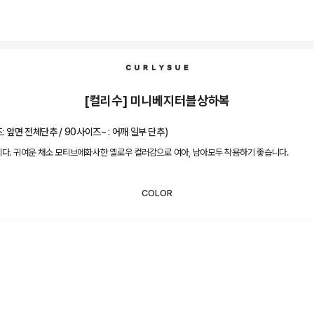
[컬리수] 미니베지터블상하복
앞면 전체단추 / 90사이즈~ : 어깨 일부 단추)
. 귀여운 채소 모티브에화사한 옐로우 컬러감으로 여아, 남아모두 착용하기 좋습니다.
COLOR