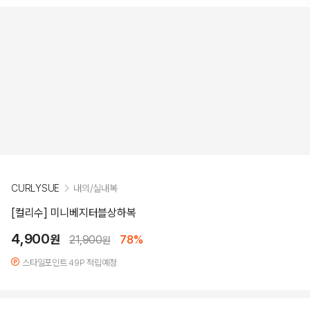
CURLYSUE
내의/실내복
[컬리수] 미니베지터블상하복
4,900
원
21,900
78%
원
스타일포인트 49P 적립예정