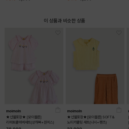
이 상품과 비슷한 상품
moimoln
moimoln
★선물포장★ [모이몰른]
★선물포장★[모이몰른] SOFT&
리에토쿨에버세트(상하복+원피스)
노티카쿨링 세트(나시+팬츠)