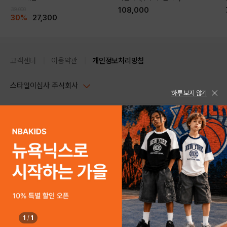
108,000
39,000
30%
27,300
고객센터
이용약관
개인정보처리방침
스타일이십사 주식회사
하루 보지 않기
대표이사 : 임동환, 김지원
사업자정보확인
PC버전
주소 : 서울시 강남구 논현로 633, 6층 (논현동, 한세엠케이빌딩)
사업자등록번호 : 116-81-32499
스타일24 고객센터 1544-5336
평일 09:00~ 18:00 (토/일/공휴일 휴무)
통신판매업신고번호 : 제 2024-서울강남-04239
help Email : help@style24.com
개인정보보호책임자 : 배기영
COPYRIGHTⓒ2021 STYLE24 ALL RIGHTS RESERVED.
호스팅 서비스 : 스타일이십사㈜
고객센터 1544-5336(평일 09:00~ 18:00 토/일/공휴일 휴무)
1
/
1
SOLD OUT