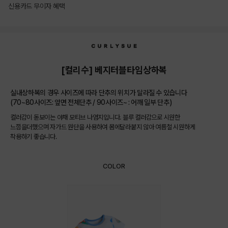
신용카드 무이자 혜택
상품상세정보
[컬리수] 베지터블타임상하복
실내상하복의 경우 사이즈에 따라 단추의 위치가 달라질 수 있습니다
(70~80사이즈: 앞면 전체단추 / 90사이즈~ : 어깨 일부 단추)
컬러감이 돋보이는 야채 모티브 나염지입니다. 블루 컬러감으로 시원한
느낌을더했으며 자가드 원단을 사용하여 몸에달라붙지 않아 여름철 시원하게
착용하기 좋습니다.
COLOR