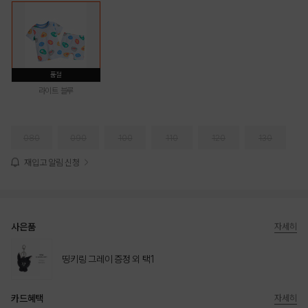
품절
라이트 블루
080
090
100
110
120
130
재입고 알림 신청
사은품
자세히
띵키링 그레이 증정 외 택1
카드혜택
자세히