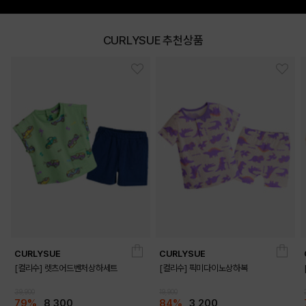
CURLYSUE 추천상품
DETAILS
CURLYSUE
CURLYSUE
[컬리수] 렛츠어드벤처상하세트
[컬리수] 픽미다이노상하복
39,900
19,900
79%
8,300
84%
3,200