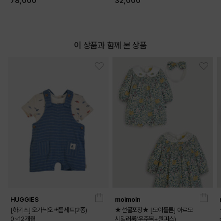
78,000
32,000
이 상품과 함께 본 상품
HUGGIES
moimoln
[하기스] 오가닉오버롤세트(2종)
★선물포장★ [모이몰른] 아르모
0~12개월
시밀러룩(우주복+원피스)