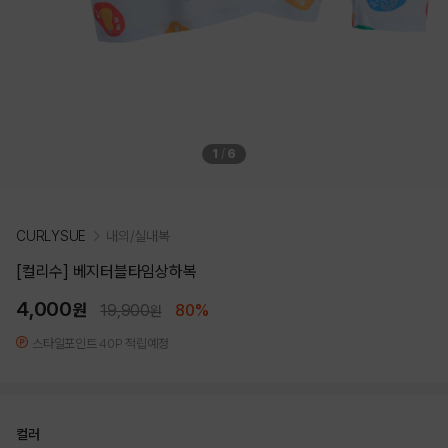
1
/
6
CURLYSUE
내의/실내복
[컬리수] 베지터블타임상하복
4,000
원
19,900
80%
원
스타일포인트 40P 적립예정
컬러