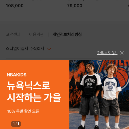
108,000
79,000
고객센터
이용약관
개인정보처리방침
스타일이십사 주식회사
하루 보지 않기
대표이사 : 임동환, 김지원
사업자정보확인
PC버전
주소 : 서울시 강남구 논현로 633, 6층 (논현동, 한세엠케이빌딩)
사업자등록번호 : 116-81-32499
스타일24 고객센터 1544-5336
평일 09:00~ 18:00 (토/일/공휴일 휴무)
통신판매업신고번호 : 제 2024-서울강남-04239
help Email : help@style24.com
개인정보보호책임자 : 배기영
COPYRIGHTⓒ2021 STYLE24 ALL RIGHTS RESERVED.
호스팅 서비스 : 스타일이십사㈜
고객센터 1544-5336(평일 09:00~ 18:00 토/일/공휴일 휴무)
1
/
1
SOLD OUT