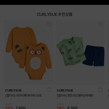
CURLYSUE 추천상품
DETAILS
CURLYSUE
CURLYSUE
[컬리수] 너구리베이비바디슈트
[컬리수] 렛츠어드벤처상하세트
29,900
39,900
75%
7,400
79%
8,300