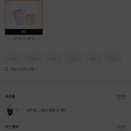
품절
라이트 바이올렛
080
090
100
110
120
130
재입고 알림 신청
사은품
자세히
띵키링 그레이 증정 외 택1
카드혜택
자세히