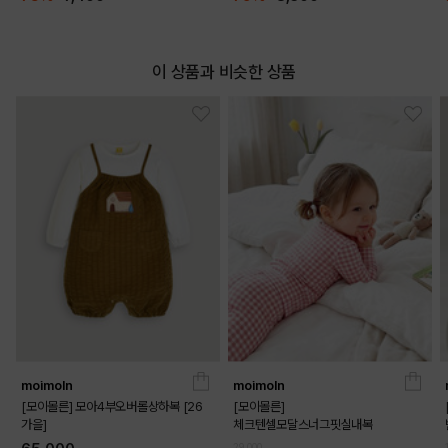
이 상품과 비슷한 상품
moimoln
moimoln
[모이몰른] 모아4부오버롤상하복 [26
[모이몰른]
가을]
체크텐셀모달스너그핏실내복
29,000