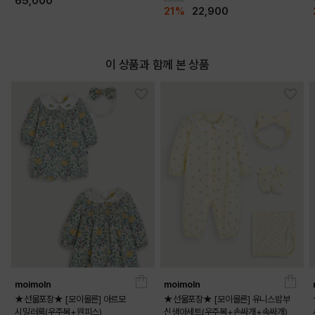
65,000
21%
22,900
이 상품과 함께 본 상품
moimoln
moimoln
★선물포장★ [모이몰른] 아르모
★선물포장★ [모이몰른] 유니스밤부
시밀러룩(우주복+원피스)
신생아세트(우주복+손싸개+속싸개)