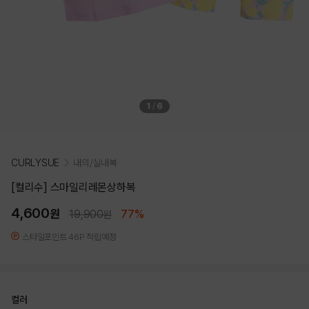
1
/
6
CURLYSUE
내의/실내복
[컬리수] 스마일리레몬상하복
4,600
원
19,900
77%
원
스타일포인트 46P 적립예정
컬러