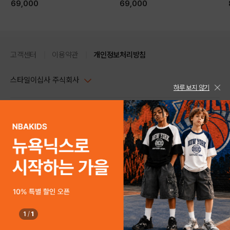
69,000
69,000
고객센터
이용약관
개인정보처리방침
스타일이십사 주식회사
하루 보지 않기
대표이사 : 임동환, 김지원
사업자정보확인
PC버전
주소 : 서울시 강남구 논현로 633, 6층 (논현동, 한세엠케이빌딩)
사업자등록번호 : 116-81-32499
스타일24 고객센터 1544-5336
평일 09:00~ 18:00 (토/일/공휴일 휴무)
통신판매업신고번호 : 제 2024-서울강남-04239
help Email : help@style24.com
개인정보보호책임자 : 배기영
COPYRIGHTⓒ2021 STYLE24 ALL RIGHTS RESERVED.
호스팅 서비스 : 스타일이십사㈜
고객센터 1544-5336(평일 09:00~ 18:00 토/일/공휴일 휴무)
1
/
1
구매하기