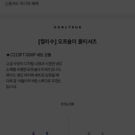
신용카드 무이자 혜택
상품상세정보
[컬리수] 오프숄더 쿨티셔츠
★C222PTG06P 세트 상품
고급 사양의 디지털 나염과 시원한 냉감
소재를 사용한 오프숄더 티셔츠입니다.
와이드 냉감 바지와 세트로 입었을 때
더욱 잘 어울리며 바캉스룩으로 추천드
립니다.
COLOR