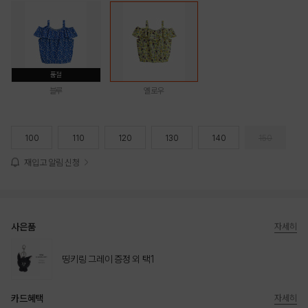
품절
블루
옐로우
100
110
120
130
140
150
재입고 알림 신청
사은품
자세히
띵키링 그레이 증정 외 택1
카드혜택
자세히