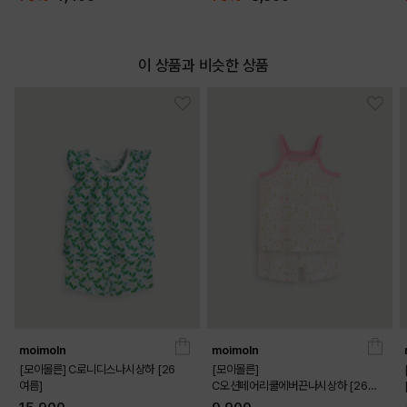
이 상품과 비슷한 상품
moimoln
moimoln
[모이몰른] C로니디스나시상하 [26
[모이몰른]
여름]
C오션페어리쿨에버끈나시상하 [26
여름]