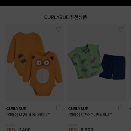
CURLYSUE 추천상품
CURLYSUE
CURLYSUE
[컬리수] 너구리베이비바디슈트
[컬리수] 렛츠어드벤처상하세트
29,900
39,900
75%
7,400
79%
8,300