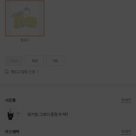
옐로우
090
100
110
재입고 알림 신청
사은품
자세히
띵키링 그레이 증정 외 택1
카드혜택
자세히