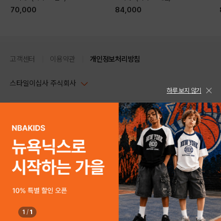
70,000
84,000
고객센터
이용약관
개인정보처리방침
스타일이십사 주식회사
하루 보지 않기
대표이사 : 임동환, 김지원
사업자정보확인
PC버전
주소 : 서울시 강남구 논현로 633, 6층 (논현동, 한세엠케이빌딩)
사업자등록번호 : 116-81-32499
스타일24 고객센터 1544-5336
평일 09:00~ 18:00 (토/일/공휴일 휴무)
통신판매업신고번호 : 제 2024-서울강남-04239
help Email : help@style24.com
개인정보보호책임자 : 배기영
COPYRIGHTⓒ2021 STYLE24 ALL RIGHTS RESERVED.
호스팅 서비스 : 스타일이십사㈜
고객센터 1544-5336(평일 09:00~ 18:00 토/일/공휴일 휴무)
1
/
1
구매하기