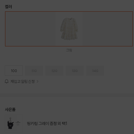
컬러
크림
100
110
120
130
140
재입고 알림 신청
사은품
띵키링 그레이 증정 외 택1