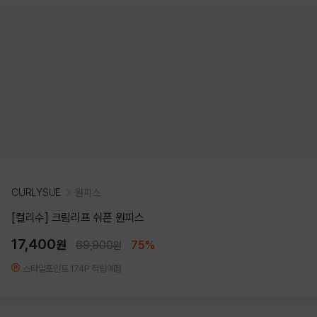
CURLYSUE
원피스
[컬리수] 크림리프 쉬폰 원피스
17,400
원
69,900
75%
원
스타일포인트 174P 적립예정