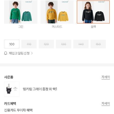
그린
머스타드
블랙
100
110
120
130
140
150
재입고 알림 신청
사은품
자세히
띵키링 그레이 증정 외 택1
카드혜택
자세히
신용카드 무이자 혜택