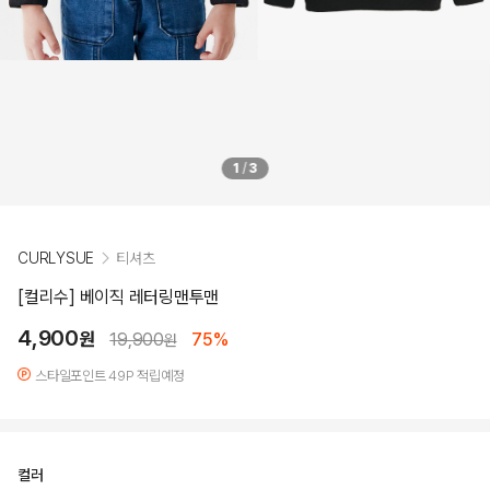
1
/
3
CURLYSUE
티셔츠
[컬리수] 베이직 레터링맨투맨
4,900
원
19,900
75%
원
스타일포인트 49P 적립예정
컬러