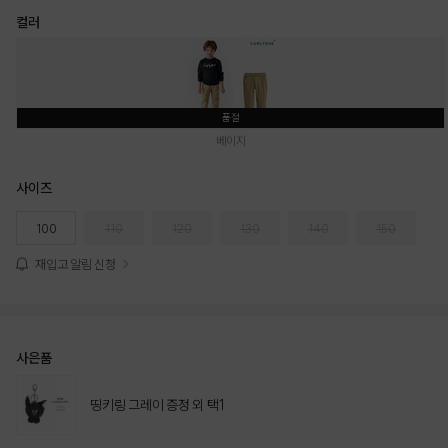
컬러
품절
베이지
사이즈
100
110
120
130
140
150
재입고 알림 신청
사은품
띵키링 그레이 증정 외 택1