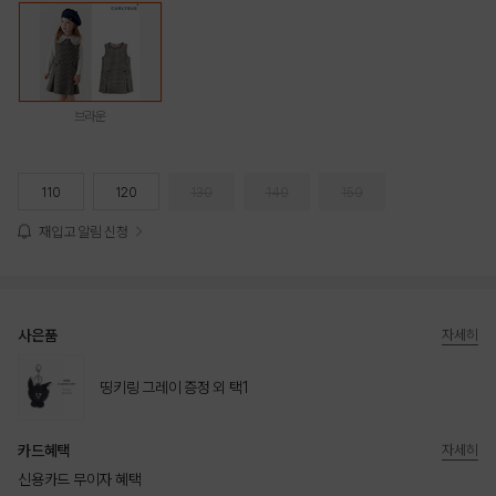
브라운
110
120
130
140
150
재입고 알림 신청
사은품
자세히
띵키링 그레이 증정 외 택1
카드혜택
자세히
신용카드 무이자 혜택