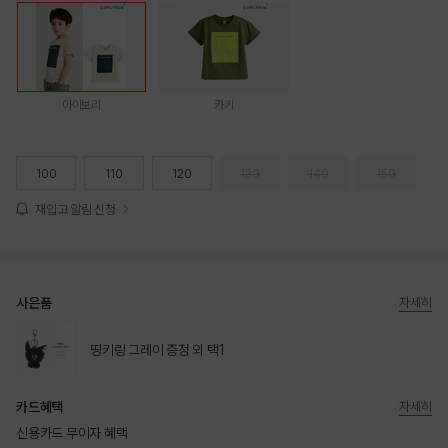
아이보리
카키
100
110
120
130
140
150
재입고 알림 신청
사은품
자세히
띵키링 그레이 증정 외 택1
카드혜택
자세히
신용카드 무이자 혜택