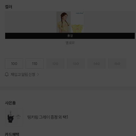
컬러
품절
옐로우
100
110
120
130
140
150
재입고 알림 신청
사은품
띵키링 그레이 증정 외 택1
카드혜택