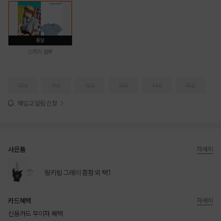
품절
스카이 블루
100
110
120
130
140
150
재입고 알림 신청
사은품
자세히
띵키링 그레이 증정 외 택1
카드혜택
자세히
신용카드 무이자 혜택