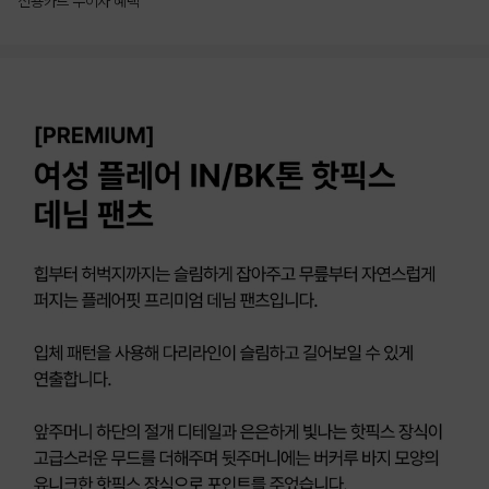
신용카드 무이자 혜택
상품상세정보