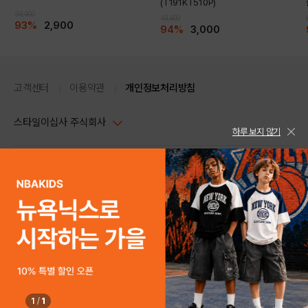
(T191KT510P)
39,900
49,900
93%
2,900
94%
3,000
고객센터
이용약관
개인정보처리방침
스타일이십사 주식회사
하루 보지 않기
대표이사 : 임동환, 김지원
사업자정보확인
PC버전
주소 : 서울시 강남구 논현로 633, 6층 (논현동, 한세엠케이빌딩)
사업자등록번호 : 116-81-32499
스타일24 고객센터 1544-5336
평일 09:00~ 18:00 (토/일/공휴일 휴무)
통신판매업신고번호 : 제 2024-서울강남-04239
help Email : help@style24.com
개인정보보호책임자 : 배기영
COPYRIGHTⓒ2021 STYLE24 ALL RIGHTS RESERVED.
호스팅 서비스 : 스타일이십사㈜
고객센터 1544-5336(평일 09:00~ 18:00 토/일/공휴일 휴무)
1
/
1