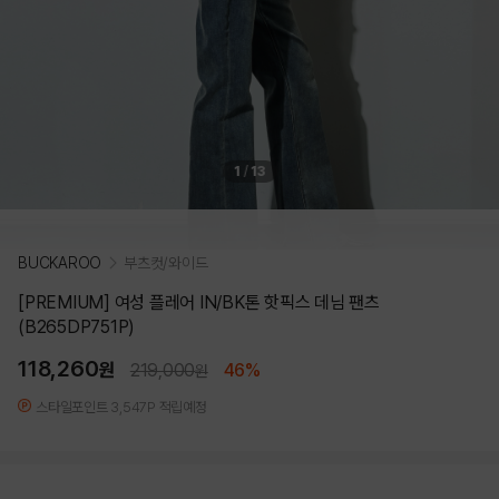
1
/
13
BUCKAROO
부츠컷/와이드
[PREMIUM] 여성 플레어 IN/BK톤 핫픽스 데님 팬츠
(B265DP751P)
118,260
원
219,000
46%
원
스타일포인트 3,547P 적립예정