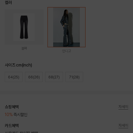
컬러
블랙
인디고
사이즈 cm(inch)
64(25)
66(26)
68(27)
71(28)
쇼핑혜택
자세히
10%
즉시할인
카드혜택
자세히