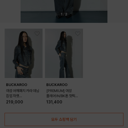
1
/
2
BUCKAROO
BUCKAROO
여성 어깨패치 카라 데님
[PREMIUM] 여성
집업 자켓
플레어 IN/BK톤 핫픽스
(B265DJ500P)
데님 팬츠
219,000
131,400
(B265DP751P)
모두 쇼핑백 담기