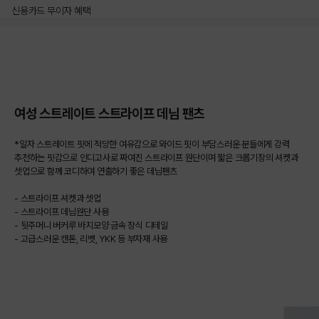
신용카드 무이자 혜택
상품상세정보
여성 스트레이트 스트라이프 데님 팬츠
*일자 스트레이트 핏에 적당한 여유감으로 와이드 핏이 부담스러운 분들에게 강력
추천하는 핏감으로 인디고사로 짜여진 스트라이프 원단이며 짧은 크롭기장의 셔켓과
셋업으로 함께 코디하여 연출하기 좋은 데님팬츠
- 스트라이프 셔켓과 셋업
- 스트라이프 데님원단 사용
- 뒷주머니 버커루 바지모양 금속 장식 디테일
- 고급스러운 캔톤, 리벳, YKK 등 부자재 사용