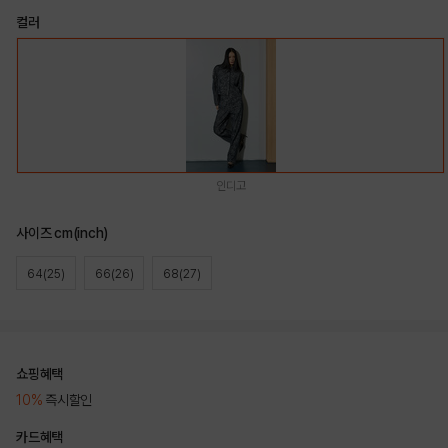
컬러
인디고
사이즈 cm(inch)
64(25)
66(26)
68(27)
쇼핑혜택
10%
즉시할인
카드혜택