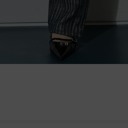
1
/
13