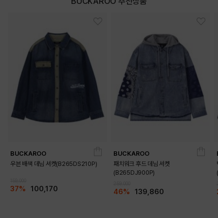
BUCKAROO 추천상품
BUCKAROO
BUCKAROO
우븐 배색 데님 셔켓(B265DS210P)
패치워크 후드 데님 셔켓
(B265DJ900P)
159,000
259,000
37%
100,170
46%
139,860