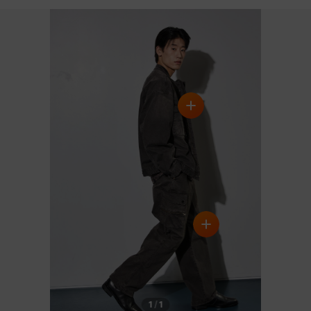
DETAILS
1
/
1