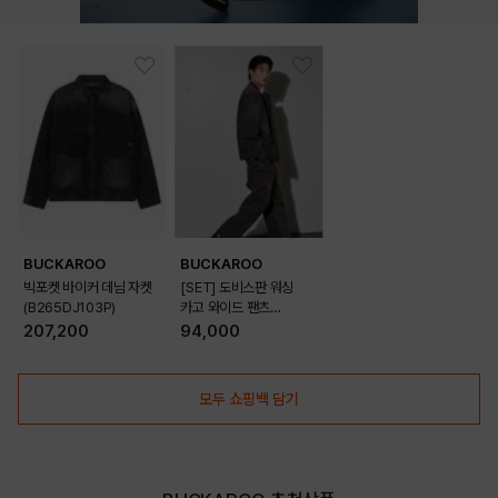
BUCKAROO
BUCKAROO
빅포켓 바이커 데님 자켓
[SET] 도비스판 워싱
(B265DJ103P)
카고 와이드 팬츠
(B253PT203P)
207,200
94,000
모두 쇼핑백 담기