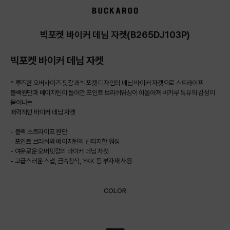
상품상세정보
빅포켓 바이커 데님 자켓(B265DJ103P)
빅포켓 바이커 데님 자켓
* 루즈한 오버사이즈 핏감과 빅포켓 디자인의 데님 바이커 자켓으로 스트라이프
블랙원단과 베이지틴이 들어간 포인트 브러쉬워싱이 어울어져 버커루 특유의 감성이
묻어나는
매력적인 바이커 데님 자켓
- 블랙 스트라이프 원단
- 포인트 브러쉬와 베이지틴의 빈티지한 워싱
- 여유로운 오버핏감의 바이커 데님 자켓
- 고급스러운 스냅, 금속장식, YKK 등 부자재 사용
COLOR