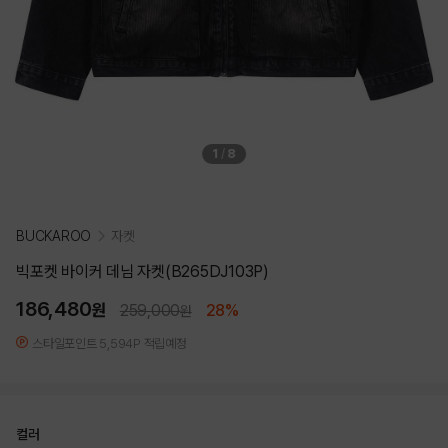
1
/
8
BUCKAROO
자켓
빅포켓 바이커 데님 자켓(B265DJ103P)
186,480
원
259,000
28%
원
스타일포인트 5,594P 적립예정
컬러