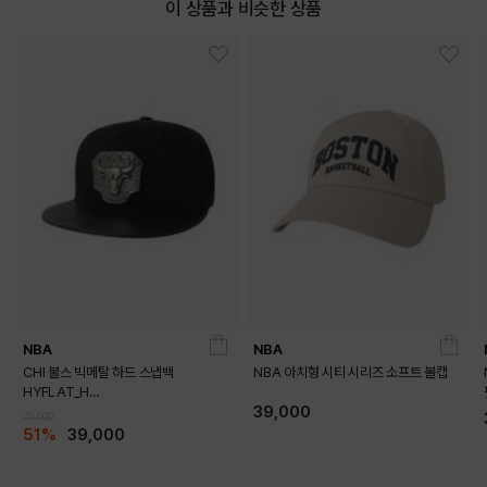
이 상품과 비슷한 상품
NBA
NBA
CHI 불스 빅메탈 하드 스냅백
NBA 아치형 시티 시리즈 소프트 볼캡
HYFLAT_H
39,000
CAP_HF175(N255AP622P)
79,000
51%
39,000