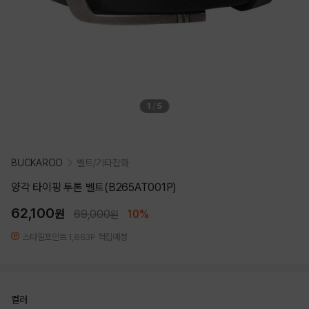
1
/
5
BUCKAROO
벨트/기타잡화
양각 타이핑 투톤 벨트(B265AT001P)
62,100
원
69,000
10%
원
스타일포인트 1,863P 적립예정
컬러