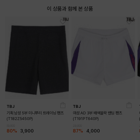
이 상품과 함께 본 상품
TBJ
TBJ
기획 남성 5부 미니쭈리 트레이닝 팬츠
여성 AD 3부 배색블락 밴딩 팬츠
(T182Z5450P)
(T191PT640P)
19,900
29,900
80%
3,900
87%
4,000