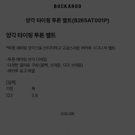
상품상세정보
양각 타이핑 투톤 벨트(B265AT001P)
양각 타이핑 투톤 벨트
*투톤 레터링 양각으로 빈티지하고 고급스러운 버커루 시그니쳐 벨트.
-투톤 레터링 양각 디테일
-다양한 컬러로 구성 (블랙, 브라운, 다크 브라운)
-버커루 로고 버클
[실측]
기장
폭
123
3.8
COLOR