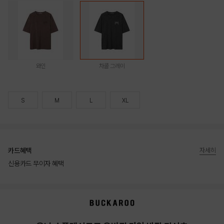
와인
차콜 그레이
S
M
L
XL
카드혜택
자세히
신용카드 무이자 혜택
상품상세정보