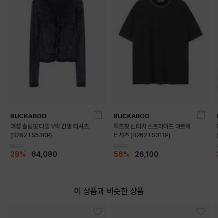
DETAILS
BUCKAROO
BUCKAROO
여성 슬림핏 다잉 V넥 긴팔 티셔츠
루즈핏 빈티지 스트라이프 아트웍
(B262TS530P)
티셔츠 (B262TS011P)
89,000
59,000
28%
64,080
56%
26,100
이 상품과 비슷한 상품