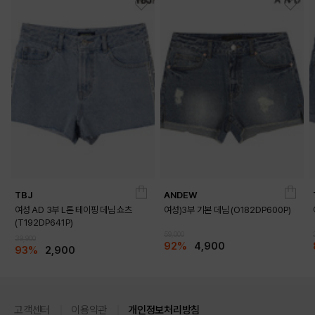
TBJ
ANDEW
여성 AD 3부 L톤 테이핑 데님 쇼츠
여성)3부 기본 데님 (O182DP600P)
(T192DP641P)
59,000
39,900
92%
4,900
93%
2,900
고객센터
이용약관
개인정보처리방침