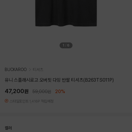
1
/
6
BUCKAROO
티셔츠
유니 스플래시로고 오버핏 다잉 반팔 티셔츠(B263TS011P)
47,200
원
59,000
20%
원
스타일포인트 1,416P 적립예정
컬러