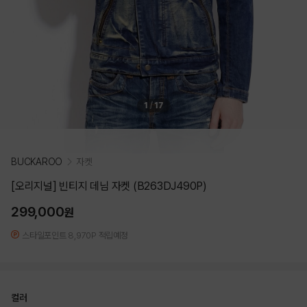
1
/
17
BUCKAROO
자켓
[오리지널] 빈티지 데님 자켓 (B263DJ490P)
299,000
원
스타일포인트 8,970P 적립예정
컬러