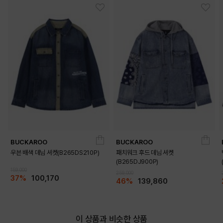
BUCKAROO
BUCKAROO
우븐 배색 데님 셔켓(B265DS210P)
패치워크 후드 데님 셔켓
(B265DJ900P)
159,000
259,000
37%
100,170
46%
139,860
이 상품과 비슷한 상품