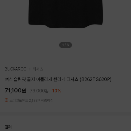
1
/
6
BUCKAROO
티셔츠
여성 슬림핏 골지 아플리케 헨리넥 티셔츠 (B262TS620P)
71,100
원
79,000
10%
원
스타일포인트 2,133P 적립예정
컬러