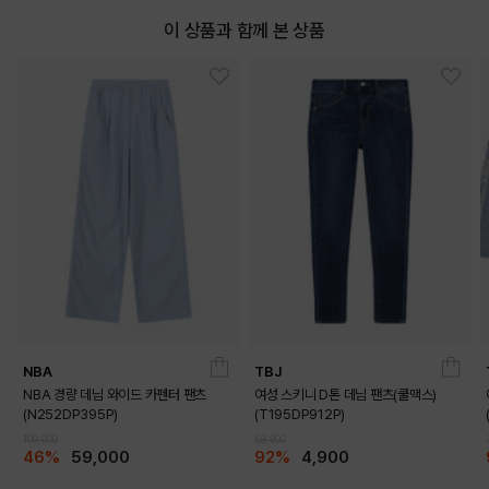
이 상품과 함께 본 상품
NBA
TBJ
NBA 경량 데님 와이드 카펜터 팬츠
여성 스키니 D톤 데님 팬츠(쿨맥스)
(N252DP395P)
(T195DP912P)
109,000
59,900
46%
59,000
92%
4,900