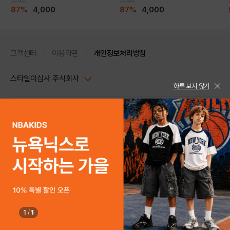
29,900
29,900
87%
4,000
87%
4,000
고객센터
이용약관
개인정보처리방침
스타일이십사 주식회사
하루 보지 않기
대표이사 : 임동환, 김지원
사업자정보확인
PC버전
주소 : 서울시 강남구 논현로 633, 6층 (논현동, 한세엠케이빌딩)
사업자등록번호 : 116-81-32499
스타일24 고객센터 1544-5336
평일 09:00~ 18:00 (토/일/공휴일 휴무)
통신판매업신고번호 : 제 2024-서울강남-04239
help Email : help@style24.com
개인정보보호책임자 : 배기영
COPYRIGHTⓒ2021 STYLE24 ALL RIGHTS RESERVED.
호스팅 서비스 : 스타일이십사㈜
고객센터 1544-5336(평일 09:00~ 18:00 토/일/공휴일 휴무)
1
/
1
구매하기