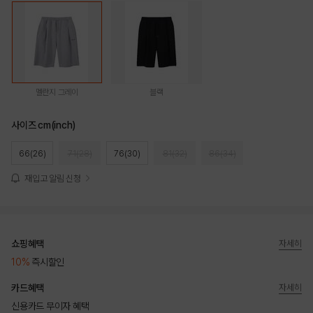
멜란지 그레이
블랙
사이즈 cm(inch)
66(26)
71(28)
76(30)
81(32)
86(34)
재입고 알림 신청
쇼핑혜택
자세히
10%
즉시할인
카드혜택
자세히
신용카드 무이자 혜택