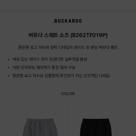
상품상세정보
버뮤다 스웨트 쇼츠 (B262TP219P)
톤온톤 로고 자수와 원턱 디테일의 와이드 핏 밴딩 버뮤다 팬츠
여유 있는 와이드 핏이 트렌디한 실루엣을 완성
어떤 상의와도 매치하기 좋은 컬러 구성
톤온톤 로고 자수로 심플함에 포인트가 되는 감각적인 디테일
COLOR