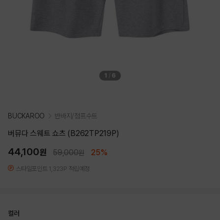
1
/
6
BUCKAROO
반바지/점프수트
버뮤다 스웨트 쇼츠 (B262TP219P)
44,100
원
59,000
25%
원
스타일포인트 1,323P 적립예정
컬러