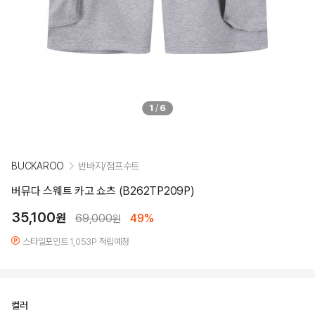
1
/
6
BUCKAROO
반바지/점프수트
버뮤다 스웨트 카고 쇼츠 (B262TP209P)
35,100
원
69,000
49%
원
스타일포인트 1,053P 적립예정
컬러