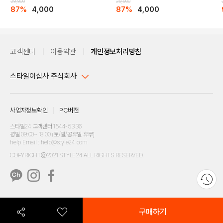
29,900
29,900
87%
4,000
87%
4,000
고객센터
이용약관
개인정보처리방침
스타일이십사 주식회사
대표이사 : 임동환, 김지원
사업자정보확인
PC버전
주소 : 서울시 강남구 논현로 633, 6층 (논현동, 한세엠케이빌딩)
사업자등록번호 : 116-81-32499
스타일24 고객센터 1544-5336
평일 09:00~ 18:00 (토/일/공휴일 휴무)
통신판매업신고번호 : 제 2024-서울강남-04239
help Email : help@style24.com
개인정보보호책임자 : 배기영
COPYRIGHTⓒ2021 STYLE24 ALL RIGHTS RESERVED.
호스팅 서비스 : 스타일이십사㈜
고객센터 1544-5336(평일 09:00~ 18:00 토/일/공휴일 휴무)
구매하기