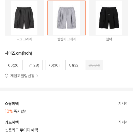
다크 그레이
멜란지 그레이
블랙
사이즈 cm(inch)
66(26)
71(28)
76(30)
81(32)
86(34)
재입고 알림 신청
쇼핑혜택
자세히
10%
즉시할인
카드혜택
자세히
신용카드 무이자 혜택